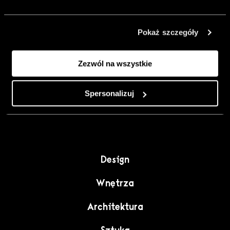
urządzić go
inaczej. Kolor,
Pokaż szczegóły
sztuka i
rzemiosło jako
Zezwól na wszystkie
punkt wyjścia
do wnętrz
pełnych
Spersonalizuj
charakteru”.
Design
Wnętrza
Architektura