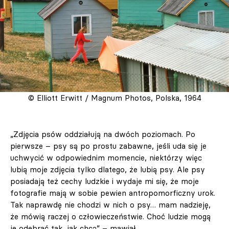
© Elliott Erwitt / Magnum Photos, Polska, 1964
„Zdjęcia psów oddziałują na dwóch poziomach. Po
pierwsze – psy są po prostu zabawne, jeśli uda się je
uchwycić w odpowiednim momencie, niektórzy więc
lubią moje zdjęcia tylko dlatego, że lubią psy. Ale psy
posiadają też cechy ludzkie i wydaje mi się, że moje
fotografie mają w sobie pewien antropomorficzny urok.
Tak naprawdę nie chodzi w nich o psy… mam nadzieję,
że mówią raczej o człowieczeństwie. Choć ludzie mogą
je odebrać tak, jak chcą” – mawiał.