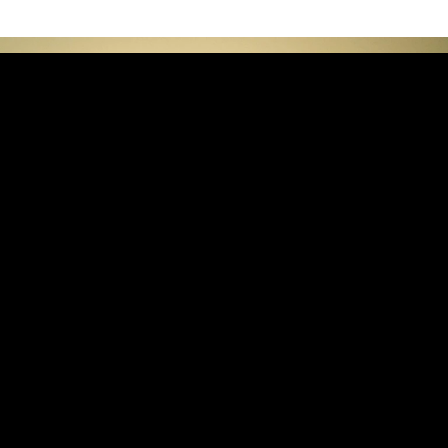
Zwiedzający słuchający audioprzewodnika na wystawie,
Muzeum Van Gogha, fot. Michael Floor
Jak brzmi żółty? Studenci Konserwatorium w