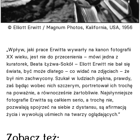
© Elliott Erwitt / Magnum Photos, Kalifornia, USA, 1956
„Wpływ, jaki prace Erwitta wywarły na kanon fotografii
XX wieku, jest nie do przecenienia – mówi jedna z
kuratorek, Beata Łyżwa-Sokół – Eliott Erwitt nie bał się
świata, być może dlatego – co widać na zdjęciach – że
był nim zachwycony. Szukał w ludziach piękna, prawdy,
zaś będąc wobec nich szczerym, portretował ich trochę
na poważnie, a równocześnie żartobliwie. Najsłynniejsze
fotografie Erwitta są całkiem serio, a trochę nie,
pozwalają spojrzeć na siebie z dystansu, są afirmacją
życia i wywołują uśmiech na twarzy oglądających.”
Zobacz też: