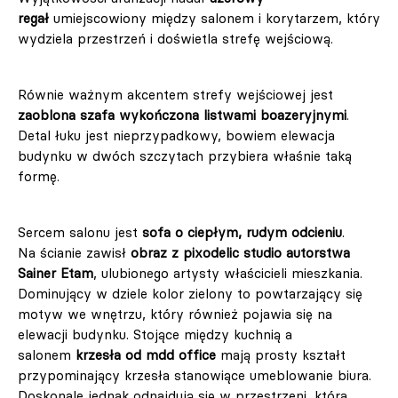
regał
umiejscowiony między salonem i korytarzem, który
wydziela przestrzeń i doświetla strefę wejściową.
Równie ważnym akcentem strefy wejściowej jest
zaoblona szafa wykończona listwami boazeryjnymi
.
Detal łuku jest nieprzypadkowy, bowiem elewacja
budynku w dwóch szczytach przybiera właśnie taką
formę.
Sercem salonu jest
sofa o ciepłym, rudym odcieniu
.
Na ścianie zawisł
obraz z pixodelic studio autorstwa
Sainer Etam
, ulubionego artysty właścicieli mieszkania.
Dominujący w dziele kolor zielony to powtarzający się
motyw we wnętrzu, który również pojawia się na
elewacji budynku. Stojące między kuchnią a
salonem
krzesła od mdd office
mają prosty kształt
przypominający krzesła stanowiące umeblowanie biura.
Doskonale jednak odnajdują się w przestrzeni, która