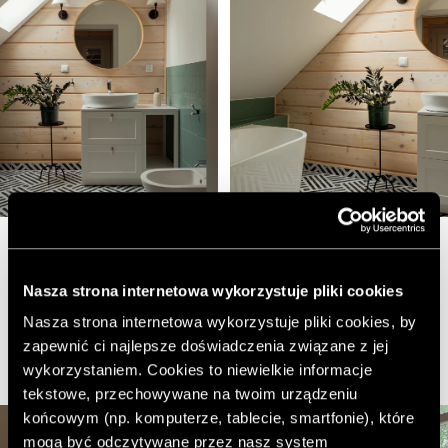
Sypialnię zdobi wspaniałe łukowe okno z malowniczym
Nasza strona internetowa wykorzystuje pliki cookies
widokiem na lasek brzozowy. Dwie lampy o subtelnej,
delikatnej formie dodają wnętrzu marzycielskiego
Nasza strona internetowa wykorzystuje pliki cookies, by
charakteru.
zapewnić ci najlepsze doświadczenia związane z jej
wykorzystaniem. Cookies to niewielkie informacje
tekstowe, przechowywane na twoim urządzeniu
końcowym (np. komputerze, tablecie, smartfonie), które
mogą być odczytywane przez nasz system