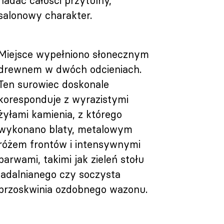
nadać całości przytulny,
salonowy charakter.
Miejsce wypełniono słonecznym
drewnem w dwóch odcieniach.
Ten surowiec doskonale
koresponduje z wyrazistymi
żyłami kamienia, z którego
wykonano blaty, metalowym
różem frontów i intensywnymi
barwami, takimi jak zieleń stołu
jadalnianego czy soczysta
brzoskwinia ozdobnego wazonu.