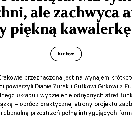
hni, ale zachwyca a
 piękną kawalerkę
Kraków
rakowie przeznaczona jest na wynajem krótkote
i powierzyli Dianie Żurek i Gutkowi Girkowi z 
lnego układu i wydzielenie odrębnych stref funkc
ązką – oprócz praktycznej strony projektu zadba
niebanalną przestrzeń pełną intrygujących form