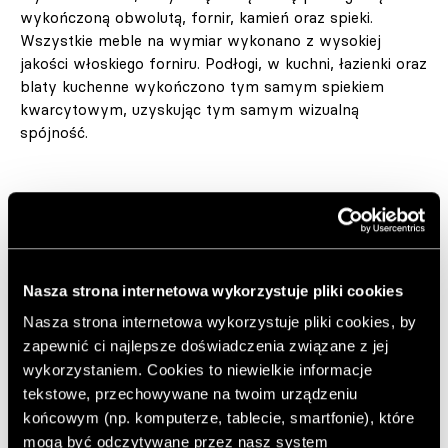
wykończoną obwolutą, fornir, kamień oraz spieki.
Wszystkie meble na wymiar wykonano z wysokiej
jakości włoskiego forniru. Podłogi, w kuchni, łazienki oraz
blaty kuchenne wykończono tym samym spiekiem
kwarcytowym, uzyskując tym samym wizualną
spójność.
W palecie kolorystycznej projektu dominują odcienie
taupe i oliwki. Zróżnicowanie poszczególnych
przestrzeni wynika z zastosowania minimalistycznych
detali i nieoczywistych rozwiązań, takich jak podziały na
Nasza strona internetowa wykorzystuje pliki cookies
okładzinach ściennych czy łączenie kamienia z fornirem i
stalą. W projekcie nie zabrakło unikatowej selekcji lamp.
Nasza strona internetowa wykorzystuje pliki cookies, by
Połączono ikoniczne wzory, takie jak Flos Frisbi, Vibia
zapewnić ci najlepsze doświadczenia związane z jej
Kontur, Lee Broom Eclipse, z nowymi i bardziej
wykorzystaniem. Cookies to niewielkie informacje
niszowymi modelami, jak Audo Hashira czy projekty
tekstowe, przechowywane na twoim urządzeniu
Toma Rossau. Wnętrze dopełniły obrazy i rzeźby.
końcowym (np. komputerze, tablecie, smartfonie), które
mogą być odczytywane przez nasz system