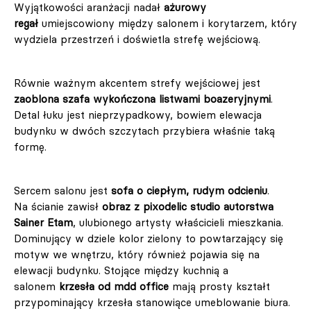
Wyjątkowości aranżacji nadał
ażurowy
regał
umiejscowiony między salonem i korytarzem, który
wydziela przestrzeń i doświetla strefę wejściową.
Równie ważnym akcentem strefy wejściowej jest
zaoblona szafa wykończona listwami boazeryjnymi
.
Detal łuku jest nieprzypadkowy, bowiem elewacja
budynku w dwóch szczytach przybiera właśnie taką
formę.
Sercem salonu jest
sofa o ciepłym, rudym odcieniu
.
Na ścianie zawisł
obraz z pixodelic studio autorstwa
Sainer Etam
, ulubionego artysty właścicieli mieszkania.
Dominujący w dziele kolor zielony to powtarzający się
motyw we wnętrzu, który również pojawia się na
elewacji budynku. Stojące między kuchnią a
salonem
krzesła od mdd office
mają prosty kształt
przypominający krzesła stanowiące umeblowanie biura.