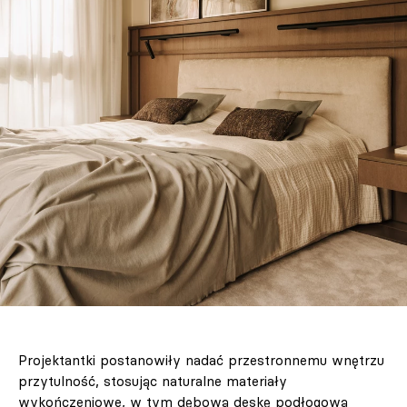
Projektantki postanowiły nadać przestronnemu wnętrzu
przytulność, stosując naturalne materiały
wykończeniowe, w tym dębową deskę podłogową