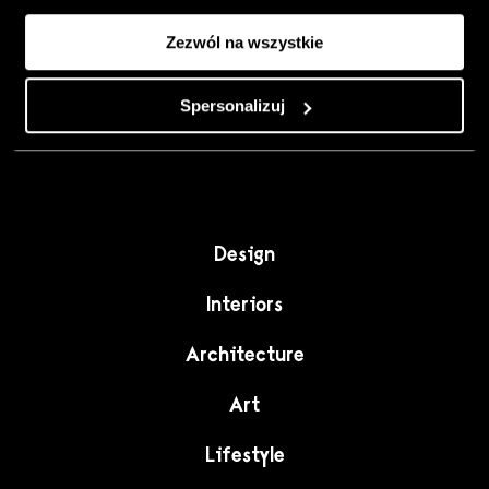
Colour, art and
Zezwól na wszystkie
craft as the
starting point for
Spersonalizuj
interiors full of
character."
Design
Interiors
Architecture
Art
Lifestyle