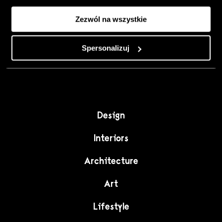
Colour, art and
Zezwól na wszystkie
craft as the
starting point for
Spersonalizuj
interiors full of
character."
Design
Interiors
Architecture
Art
Lifestyle