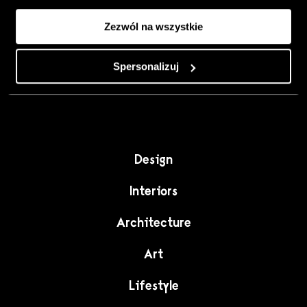
Colour, art and
Zezwól na wszystkie
craft as the
starting point for
Spersonalizuj
interiors full of
character."
Design
Interiors
Architecture
Art
Lifestyle