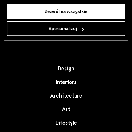
Colour, art and
Zezwól na wszystkie
craft as the
starting point for
Spersonalizuj
interiors full of
character."
Design
Interiors
Architecture
Art
Lifestyle