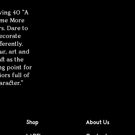
ving 40 "A
me More
s. Dare to
ecorate
fferently.
ur, art and
ft as the
ng point for
iors full of
aracter."
Shop
About Us