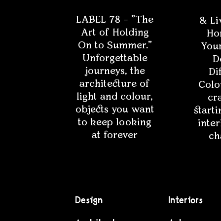
LABEL 78 – "The
& Li
Art of Holding
Ho
On to Summer."
Your
Unforgettable
D
journeys, the
Di
architecture of
Colo
light and colour,
cra
objects you want
starti
to keep looking
inter
at forever
ch
Design
Interiors