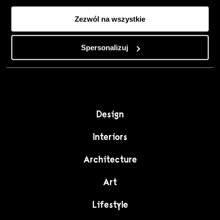
Colour, art and
Zezwól na wszystkie
craft as the
starting point for
Spersonalizuj
interiors full of
character."
Design
Interiors
Architecture
Art
Lifestyle