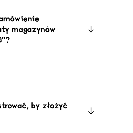
zamówienie
raty magazynów
zine.com
G”?
strować, by złożyć