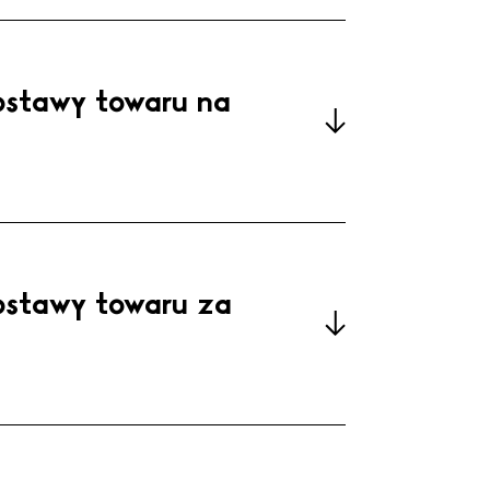
ostawy towaru na
ostawy towaru za
tter
YouTube