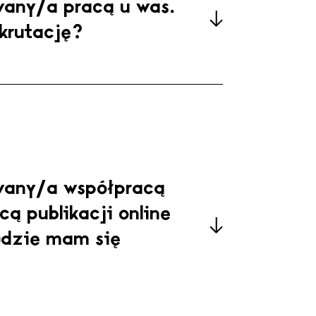
wany/a pracą u was.
krutację?
wany/a współpracą
ą publikacji online
Gdzie mam się