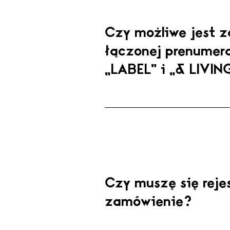
Czy możliwe jest 
łączonej prenume
subscription@label-maga
„LABEL” i „& LIVIN
Czy muszę się reje
zamówienie?