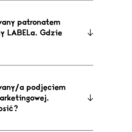
klama@label-magazine.com
wany patronatem
ny LABELa. Gdzie
marketing@label-magazine.com
wany/a podjęciem
arketingowej.
osić?