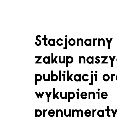
Stacjonarny
zakup naszy
publikacji o
wykupienie
prenumerat