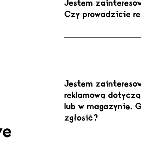
Jestem zaintereso
Czy prowadzicie re
Jestem zaintereso
reklamową dotycząc
lub w magazynie. 
zgłosić?
we