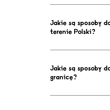
Jakie są sposoby d
terenie Polski?
Jakie są sposoby d
granicę?
Instagram
Linkedin
Twi