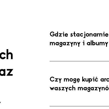
marketing
Gdzie stacjonarni
magazyny i album
ch
raz
Czy mogę kupić ar
tutaj
waszych magazyn
y