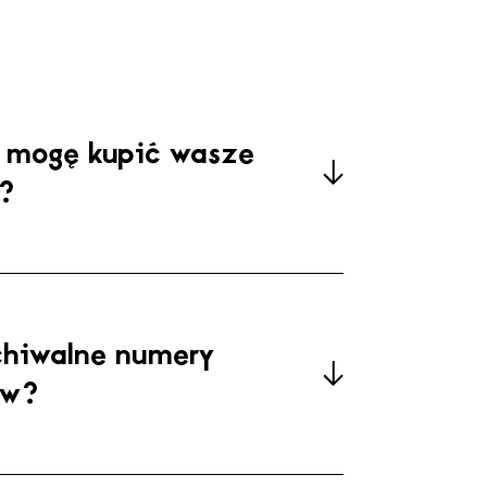
@label-magazine.com
e mogę kupić wasze
y?
chiwalne numery
ów?