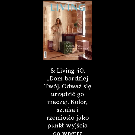
Dzierżoniów
Elbląg
Ełk
Gdańsk
& Living 40.
„Dom bardziej
Gdynia
Twój. Odważ się
urządzić go
inaczej. Kolor,
Gdynia/Kosakowo
sztuka i
rzemiosło jako
Gliwice
punkt wyjścia
do wnętrz