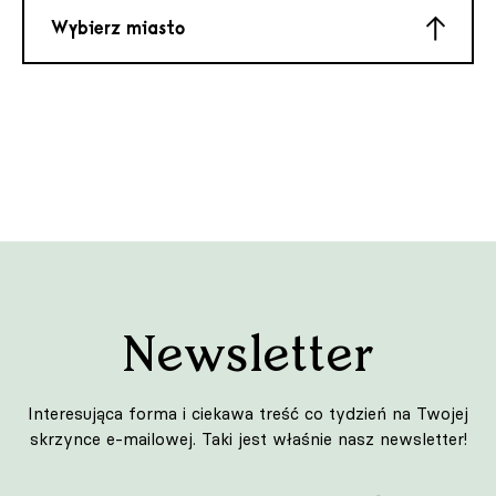
Babice Nowe
Bełchatów
Biała Podlaska
Białystok
Newsletter
Bielsko Biała
Interesująca forma i ciekawa treść co tydzień na Twojej
skrzynce e-mailowej. Taki jest właśnie nasz newsletter!
Biłgoraj