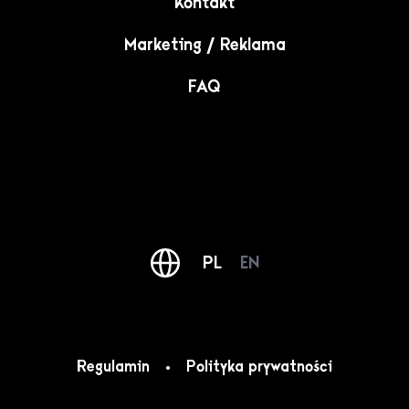
Kontakt
Kalisz
Marketing / Reklama
Katowice
FAQ
Kędzierzyn-Koźle
Kielce
Kluczbork
PL
EN
Kłodzko
Regulamin
Polityka prywatności
Stare Miasto