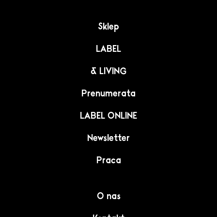
Iława
Sklep
Inowrocław
LABEL
& LIVING
Jarosław
Prenumerata
Jasło
LABEL ONLINE
Jastrzębie Zdrój
Newsletter
Praca
Jaworzno
O nas
Jelenia Góra