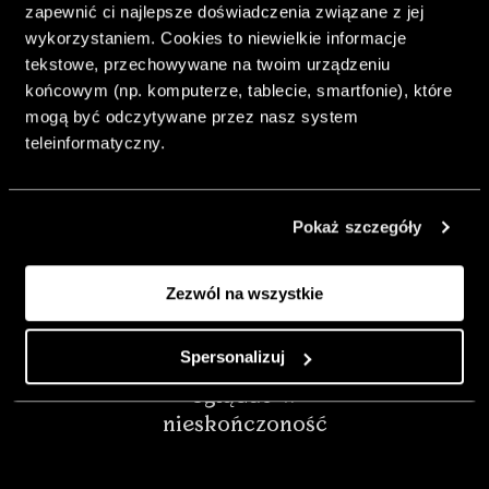
zapewnić ci najlepsze doświadczenia związane z jej
Chrzanów
wykorzystaniem. Cookies to niewielkie informacje
tekstowe, przechowywane na twoim urządzeniu
Polityką prywatności
końcowym (np. komputerze, tablecie, smartfonie), które
Ciechanów
LABEL 78 –
mogą być odczytywane przez nasz system
„Sztuka
teleinformatyczny.
Regulaminem
Cieszyn
zatrzymywania
Polityką prywatności
lata”.
Niezapomniane
Pokaż szczegóły
Czeladź
podróże,
architektura
Zezwól na wszystkie
Częstochowa
światła i koloru,
* - Pole jest wymagane
przedmioty,
Spersonalizuj
które chce się
Dąbrowa Górnicza
oglądać w
nieskończoność
Dębica