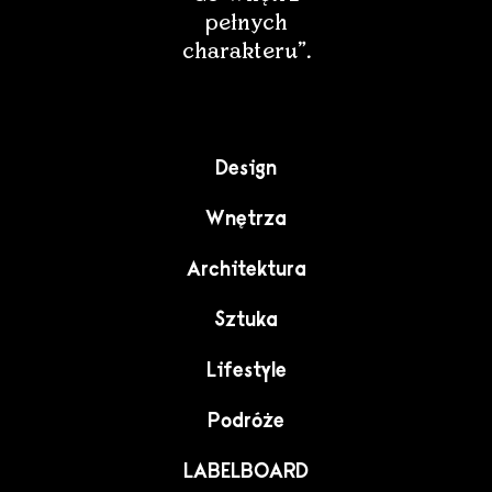
pełnych
Głogów
charakteru”.
Gniezno
Goleniów
Design
Wnętrza
Gorzów Wlkp.
Architektura
Grodzisk Mazowiecki
Sztuka
Lifestyle
Grójec
Podróże
Grudziądz
LABELBOARD