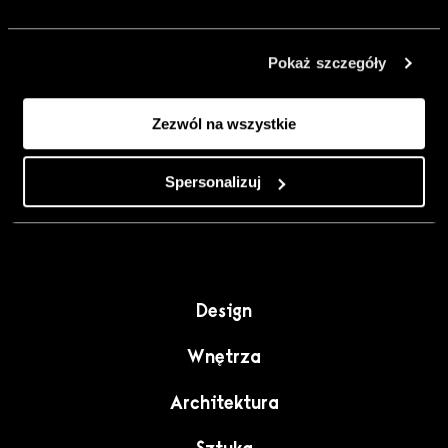
urządzić go
inaczej. Kolor,
Pokaż szczegóły
sztuka i
rzemiosło jako
Zezwól na wszystkie
punkt wyjścia
do wnętrz
pełnych
Spersonalizuj
charakteru”.
Design
Wnętrza
Architektura