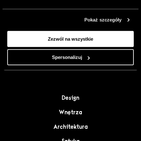
urządzić go
inaczej. Kolor,
Pokaż szczegóły
sztuka i
rzemiosło jako
Zezwól na wszystkie
punkt wyjścia
do wnętrz
pełnych
Spersonalizuj
charakteru”.
Design
Wnętrza
Architektura