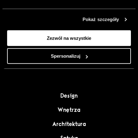
urządzić go
inaczej. Kolor,
Pokaż szczegóły
sztuka i
rzemiosło jako
Zezwól na wszystkie
punkt wyjścia
do wnętrz
pełnych
Spersonalizuj
charakteru”.
Design
Wnętrza
Architektura