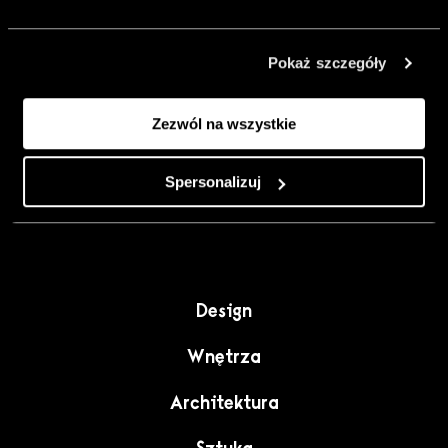
urządzić go
inaczej. Kolor,
Pokaż szczegóły
sztuka i
rzemiosło jako
Zezwól na wszystkie
punkt wyjścia
do wnętrz
pełnych
Spersonalizuj
charakteru”.
Design
Wnętrza
Architektura