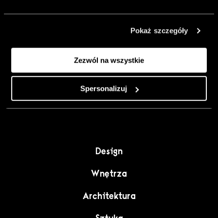
urządzić go
inaczej. Kolor,
Pokaż szczegóły
sztuka i
rzemiosło jako
Zezwól na wszystkie
punkt wyjścia
do wnętrz
pełnych
Spersonalizuj
charakteru”.
Design
Wnętrza
Architektura