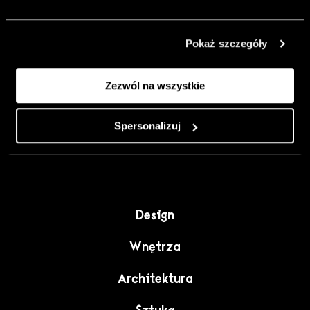
urządzić go
inaczej. Kolor,
Pokaż szczegóły
sztuka i
rzemiosło jako
Zezwól na wszystkie
punkt wyjścia
do wnętrz
pełnych
Spersonalizuj
charakteru”.
Design
Wnętrza
Architektura