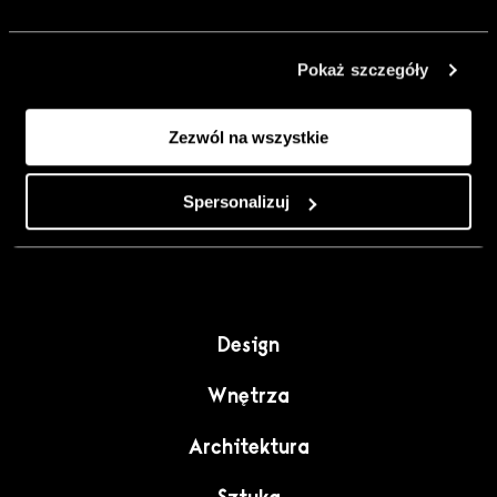
urządzić go
inaczej. Kolor,
Pokaż szczegóły
sztuka i
rzemiosło jako
Zezwól na wszystkie
punkt wyjścia
do wnętrz
pełnych
Spersonalizuj
charakteru”.
Design
Wnętrza
Architektura