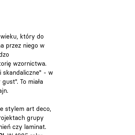
wieku, który do
na przez niego w
rdzo
torię wzornictwa.
i skandaliczne" - w
gust". To miała
jn.
 stylem art deco,
rojektach grupy
mień czy laminat.