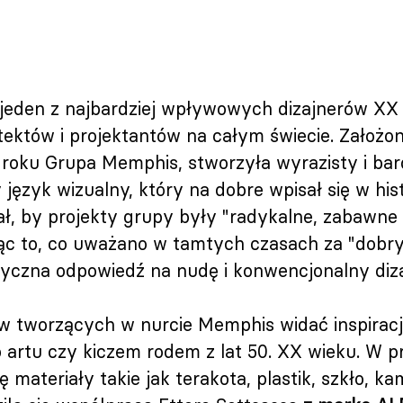
 jeden z najbardziej wpływowych dizajnerów XX 
hitektów i projektantów na całym świecie. Założo
 roku Grupa Memphis, stworzyła wyrazisty i ba
język wizualny, który na dobre wpisał się w his
ł, by projekty grupy były "radykalne, zabawne 
ąc to, co uważano w tamtych czasach za "dobry 
yczna odpowiedź na nudę i konwencjonalny diza
 tworzących w nurcie Memphis widać inspiracje
 artu czy kiczem rodem z lat 50. XX wieku. W p
ę materiały takie jak terakota, plastik, szkło, ka