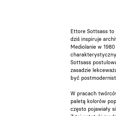
Ettore Sottsass to
dziś inspiruje arc
Mediolanie w 1980
charakterystyczny 
Sottsass postulowa
zasadzie lekceważ
być postmodernist
W pracach twórców
paletą kolorów pop
często pojawiały si