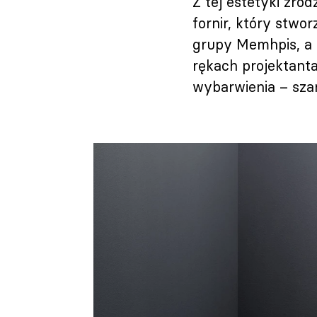
Z tej estetyki zro
fornir, który stwor
grupy Memhpis, a p
rękach projektanta
wybarwienia – szar