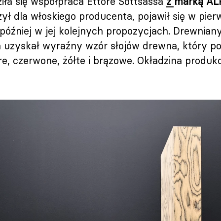
dziła się współpraca Ettore Sottsassa
z marką AL
zył dla włoskiego producenta, pojawił się w pierw
óźniej w jej kolejnych propozycjach. Drewnian
 uzyskał wyraźny wzór słojów drewna, który po
e, czerwone, żółte i brązowe. Okładzina produko