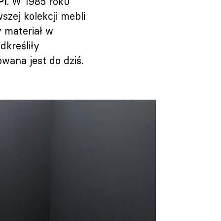
PI
. W 1985 roku
szej kolekcji mebli
y materiał w
dkreśliły
wana jest do dziś.