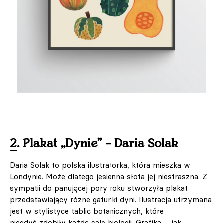
2. Plakat „Dynie” – Daria Solak
Daria Solak to polska ilustratorka, która mieszka w
Londynie. Może dlatego jesienna słota jej niestraszna. Z
sympatii do panującej pory roku stworzyła plakat
przedstawiający różne gatunki dyni. Ilustracja utrzymana
jest w stylistyce tablic botanicznych, które
niegdyś zdobiły każdą salę biologii. Grafika – jak