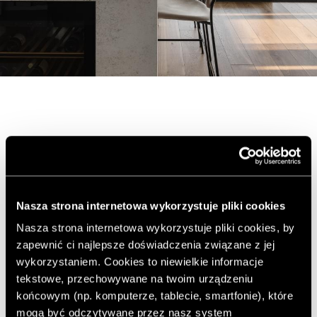
4. Jak byś opisał swoje idealne
miejsce pracy?
Niestety jeszcze takiego nie mam. Na pewno byłoby to
Nasza strona internetowa wykorzystuje pliki cookies
miejsce o ciepłym klimacie z atrakcyjnym widokiem
Nasza strona internetowa wykorzystuje pliki cookies, by
rozpościerającym się za oknem. Chciałbym, abym miał
zapewnić ci najlepsze doświadczenia związane z jej
bezpośrednie wyjście na balkon lub taras, gdzie można
wykorzystaniem. Cookies to niewielkie informacje
byłoby odetchnąć od natłoku pracy. Dużą część wnętrza
tekstowe, przechowywane na twoim urządzeniu
przeznaczyłbym jako przestrzeń do aranżacji planów na
końcowym (np. komputerze, tablecie, smartfonie), które
mniejsze sesje produktowe.
mogą być odczytywane przez nasz system