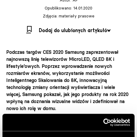
Autor:
AF
Opublikowano: 14.01.2020
Zdjęcia: materiały prasowe
Dodaj do ulubionych artykułów
Podczas targów CES 2020 Samsung zaprezentował
najnowszą linię telewizorów MicroLED, QLED 8K i
lifestyle’owych. Poprzez wprowadzenie nowych
rozmiarów ekranów, wykorzystanie możliwości
Inteligentnego Skalowania do 8K, innowacyjną
technologię zmiany orientacji wyświetlacza i wiele
więcej, Samsung pokazał, jak jego produkty na rok 2020
wpłyną na doznania wizualne widzów i zdefiniował na
nowo ich rolę w domu.
– Użytkownicy korzystają z ekranów codziennie, aby
pracować, ćwiczyć czy robić zakupy bez wychodzenia z
domu. W miarę jak zmienia się nasz styl życia, ewoluuje