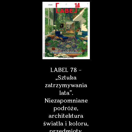
Media
Polityką prywatności
LABEL 78 –
„Sztuka
Regulaminem
zatrzymywania
Polityką prywatności
lata”.
Niezapomniane
podróże,
architektura
światła i koloru,
* - Pole jest wymagane
przedmioty,