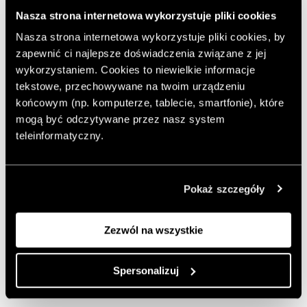
też ekran telewizora, zapewniając dostęp do ulubionych
Nasza strona internetowa wykorzystuje pliki cookies
treści i informacji w czasie rzeczywistym z dowolnego
Nasza strona internetowa wykorzystuje pliki cookies, by
miejsca i w dowolnym momencie – powiedział Jong-hee
zapewnić ci najlepsze doświadczenia związane z jej
Han, President, Visual Displays w Samsung Electronics.
wykorzystaniem. Cookies to niewielkie informacje
– W ramach naszej wizji „Screens Everywhere” (Ekrany
tekstowe, przechowywane na twoim urządzeniu
w każdym miejscu) zapewniamy użytkownikom
końcowym (np. komputerze, tablecie, smartfonie), które
domowym wyrazistsze, spójne wrażenia wizualne,
mogą być odczytywane przez nasz system
oferując w naszych telewizorach zarówno funkcje
teleinformatyczny.
działające na bazie sztucznej
inteligencji, jak i technologię 8K.
Wśród zaprezentowanych przez Samsung rozwiązań
Pokaż szczegóły
jest gotowy do użytku domowego, modułowy MicroLED,
który łączy technologię ekranów nowej generacji z
Zezwól na wszystkie
bezprecedensowymi możliwościami personalizacji. Teraz
użytkownicy będą mogli sami sprawdzić, jak projektanci
i inżynierowie odpowiedzialni za innowacje w Samsung
Spersonalizuj
przedefiniowali pojęcie i rolę telewizora w domu.