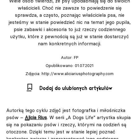
Wiele osób twierdzi, że psy upodabniają się do swoich
właścicieli. Choć nie zawsze to powiedzenie się
sprawdza, a często, poznając właściciela psa, nie
jesteśmy w stanie powiedzieć nic na temat jego pupila,
psie zabawki i akcesoria to już rzeczy codziennego
użytku, które z pewnością są już w stanie dostarczyć
nam konkretnych informacji.
Autor:
FP
Opublikowano: 01.07.2021
Zdjęcia: http://www.aliciariusphotography.com
Dodaj do ulubionych artykułów
Autorką tego cyklu zdjęć jest fotografka i miłośniczka
psów –
Alicia Rius
. W serii „A Dogs Life” artystka skupia
się na pokazaniu psów i rzeczy, którymi na codzień są
otoczone. Dzięki temu jest w stanie lepiej poznać
konkretne zwierzę i zaprezentować jego codzienne