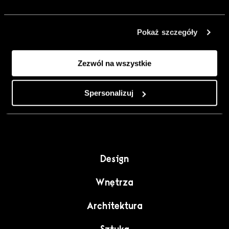
urządzić go
inaczej. Kolor,
Pokaż szczegóły
sztuka i
rzemiosło jako
Zezwól na wszystkie
punkt wyjścia
do wnętrz
pełnych
Spersonalizuj
charakteru”.
Design
Wnętrza
Architektura