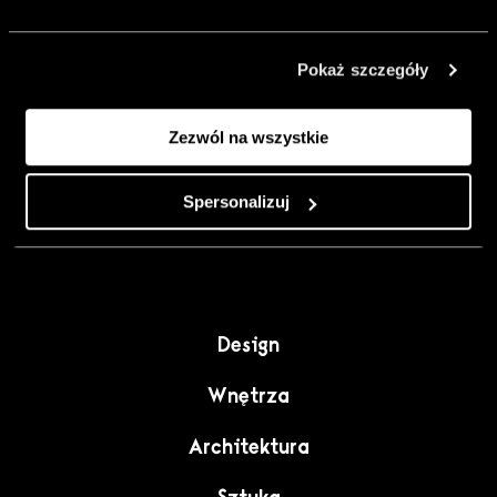
urządzić go
inaczej. Kolor,
Pokaż szczegóły
sztuka i
rzemiosło jako
Zezwól na wszystkie
punkt wyjścia
do wnętrz
pełnych
Spersonalizuj
charakteru”.
Design
Wnętrza
Architektura