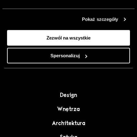
urządzić go
inaczej. Kolor,
Pokaż szczegóły
sztuka i
rzemiosło jako
Zezwól na wszystkie
punkt wyjścia
do wnętrz
pełnych
Spersonalizuj
charakteru”.
Design
Wnętrza
Architektura