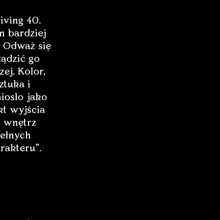
iving 40.
 bardziej
 Odważ się
ządzić go
zej. Kolor,
ztuka i
iosło jako
t wyjścia
 wnętrz
ełnych
rakteru”.