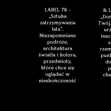
LABEL 78 –
& L
„Sztuka
„Dom
zatrzymywania
Twój.
lata”.
ur
Niezapomniane
inac
podróże,
s
architektura
rzem
światła i koloru,
punk
przedmioty,
do
które chce się
p
oglądać w
cha
nieskończoność