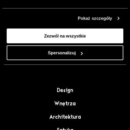
urządzić go
inaczej. Kolor,
Pokaż szczegóły
sztuka i
rzemiosło jako
Zezwól na wszystkie
punkt wyjścia
do wnętrz
pełnych
Spersonalizuj
charakteru”.
Design
Wnętrza
Architektura