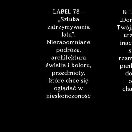
LABEL 78 –
& L
„Sztuka
„Dom
zatrzymywania
Twój.
lata”.
ur
Niezapomniane
inac
podróże,
s
architektura
rzem
światła i koloru,
punk
przedmioty,
do
które chce się
p
oglądać w
cha
nieskończoność