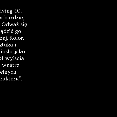
iving 40.
 bardziej
 Odważ się
ządzić go
zej. Kolor,
ztuka i
iosło jako
t wyjścia
 wnętrz
ełnych
rakteru”.