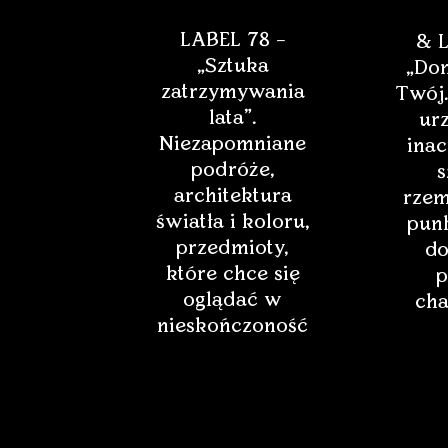
LABEL 78 –
& L
„Sztuka
„Dom
zatrzymywania
Twój.
lata”.
ur
Niezapomniane
inac
podróże,
s
architektura
rzem
światła i koloru,
punk
przedmioty,
do
które chce się
p
oglądać w
cha
nieskończoność