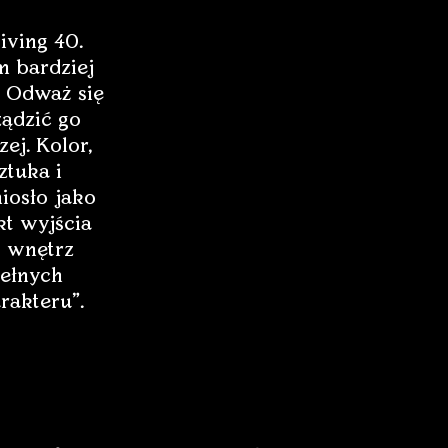
iving 40.
 bardziej
 Odważ się
ządzić go
zej. Kolor,
ztuka i
iosło jako
t wyjścia
 wnętrz
ełnych
rakteru”.