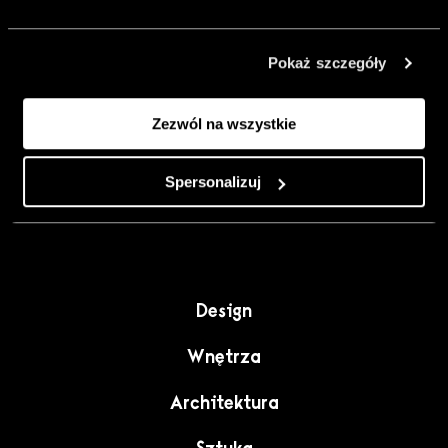
urządzić go
inaczej. Kolor,
Pokaż szczegóły
sztuka i
rzemiosło jako
Zezwól na wszystkie
punkt wyjścia
do wnętrz
pełnych
Spersonalizuj
charakteru”.
Design
Wnętrza
Architektura