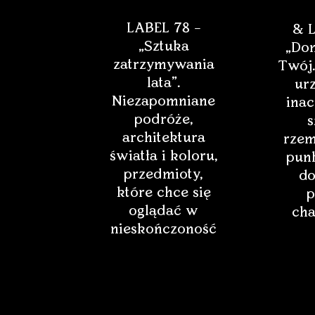
LABEL 78 –
& L
„Sztuka
„Dom
zatrzymywania
Twój.
lata”.
ur
Niezapomniane
inac
podróże,
s
architektura
rzem
światła i koloru,
punk
przedmioty,
do
które chce się
p
oglądać w
cha
nieskończoność