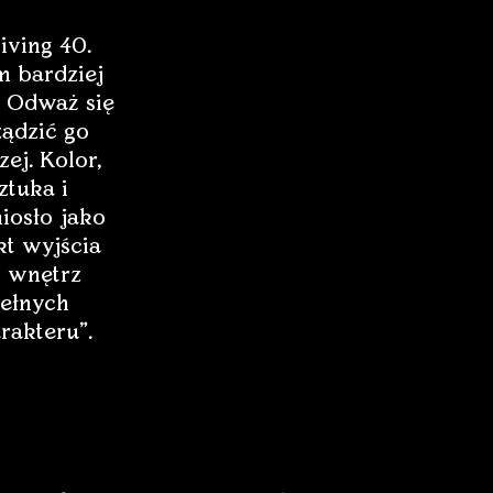
iving 40.
 bardziej
 Odważ się
ządzić go
zej. Kolor,
ztuka i
iosło jako
t wyjścia
 wnętrz
ełnych
rakteru”.