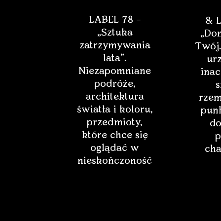
LABEL 78 –
& L
„Sztuka
„Dom
zatrzymywania
Twój.
lata”.
ur
Niezapomniane
inac
podróże,
s
architektura
rzem
światła i koloru,
punk
przedmioty,
do
które chce się
p
oglądać w
cha
nieskończoność