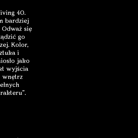
iving 40.
 bardziej
 Odważ się
ządzić go
zej. Kolor,
ztuka i
iosło jako
t wyjścia
 wnętrz
ełnych
rakteru”.