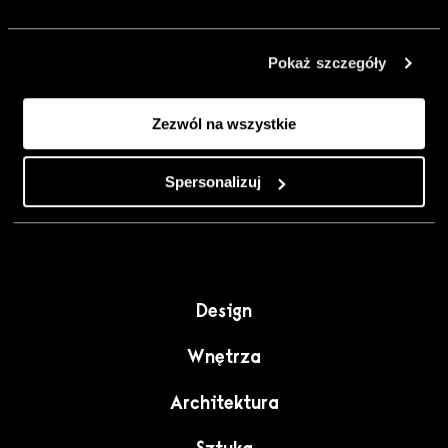
urządzić go
inaczej. Kolor,
Pokaż szczegóły
sztuka i
rzemiosło jako
Zezwól na wszystkie
punkt wyjścia
do wnętrz
pełnych
Spersonalizuj
charakteru”.
Design
Wnętrza
Architektura