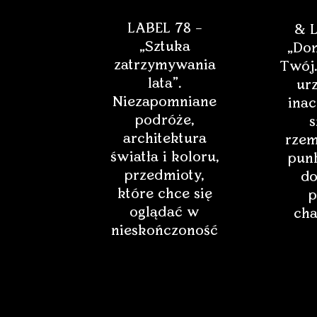
LABEL 78 –
& L
„Sztuka
„Dom
zatrzymywania
Twój.
lata”.
ur
Niezapomniane
inac
podróże,
s
architektura
rzem
światła i koloru,
punk
przedmioty,
do
które chce się
p
oglądać w
cha
nieskończoność