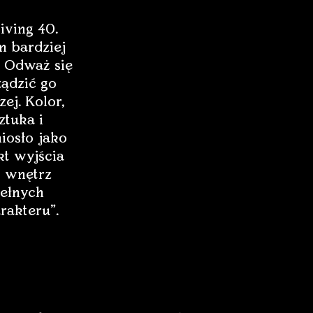
iving 40.
 bardziej
 Odważ się
ządzić go
zej. Kolor,
ztuka i
iosło jako
t wyjścia
 wnętrz
ełnych
rakteru”.