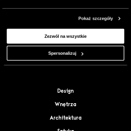
urządzić go
inaczej. Kolor,
Pokaż szczegóły
sztuka i
rzemiosło jako
Zezwól na wszystkie
punkt wyjścia
do wnętrz
pełnych
Spersonalizuj
charakteru”.
Design
Wnętrza
Architektura