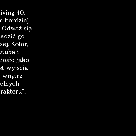
iving 40.
 bardziej
 Odważ się
ządzić go
zej. Kolor,
ztuka i
iosło jako
t wyjścia
 wnętrz
ełnych
rakteru”.