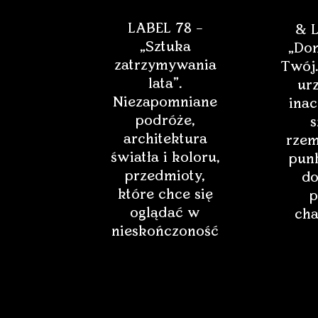
LABEL 78 –
& L
„Sztuka
„Dom
zatrzymywania
Twój.
lata”.
ur
Niezapomniane
inac
podróże,
s
architektura
rzem
światła i koloru,
punk
przedmioty,
do
które chce się
p
oglądać w
cha
nieskończoność