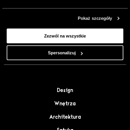
urządzić go
inaczej. Kolor,
Pokaż szczegóły
sztuka i
rzemiosło jako
Zezwól na wszystkie
punkt wyjścia
do wnętrz
pełnych
Spersonalizuj
charakteru”.
Design
Wnętrza
Architektura