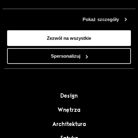
urządzić go
inaczej. Kolor,
Pokaż szczegóły
sztuka i
rzemiosło jako
Zezwól na wszystkie
punkt wyjścia
do wnętrz
pełnych
Spersonalizuj
charakteru”.
Design
Wnętrza
Architektura