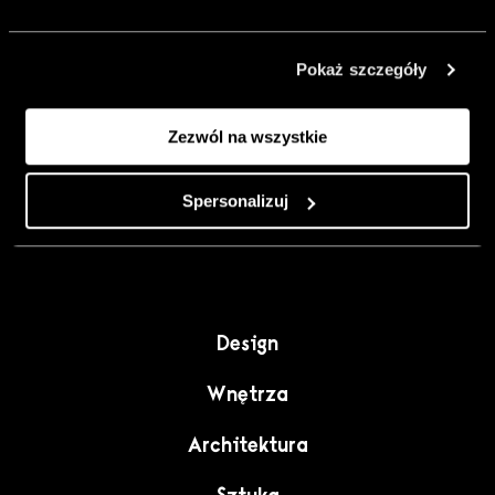
urządzić go
inaczej. Kolor,
Pokaż szczegóły
sztuka i
rzemiosło jako
Zezwól na wszystkie
punkt wyjścia
do wnętrz
pełnych
Spersonalizuj
charakteru”.
Design
Wnętrza
Architektura