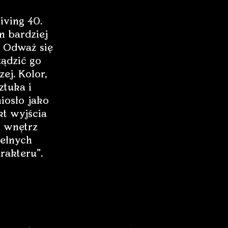
iving 40.
 bardziej
 Odważ się
ządzić go
zej. Kolor,
ztuka i
iosło jako
t wyjścia
 wnętrz
ełnych
rakteru”.