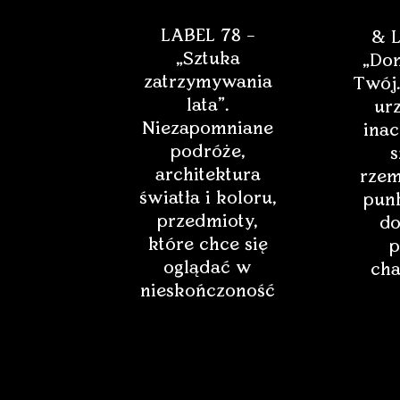
LABEL 78 –
& L
„Sztuka
„Dom
zatrzymywania
Twój.
lata”.
ur
Niezapomniane
inac
podróże,
s
architektura
rzem
światła i koloru,
punk
przedmioty,
do
które chce się
p
oglądać w
cha
nieskończoność