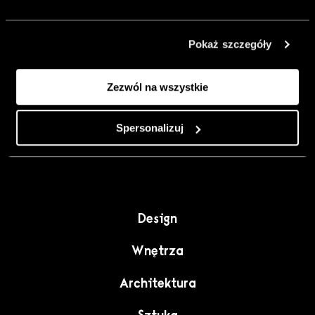
urządzić go
inaczej. Kolor,
Pokaż szczegóły
sztuka i
rzemiosło jako
Zezwól na wszystkie
punkt wyjścia
do wnętrz
pełnych
Spersonalizuj
charakteru”.
Design
Wnętrza
Architektura