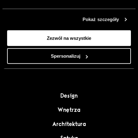
urządzić go
inaczej. Kolor,
Pokaż szczegóły
sztuka i
rzemiosło jako
Zezwól na wszystkie
punkt wyjścia
do wnętrz
pełnych
Spersonalizuj
charakteru”.
Design
Wnętrza
Architektura