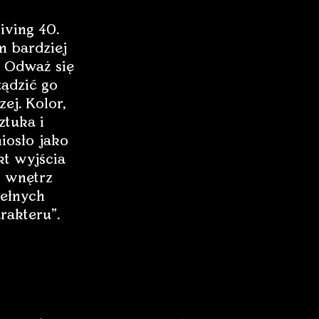
iving 40.
 bardziej
 Odważ się
ządzić go
zej. Kolor,
ztuka i
iosło jako
t wyjścia
 wnętrz
ełnych
rakteru”.