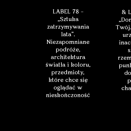
LABEL 78 –
& L
„Sztuka
„Dom
zatrzymywania
Twój.
lata”.
ur
Niezapomniane
inac
podróże,
s
architektura
rzem
światła i koloru,
punk
przedmioty,
do
które chce się
p
oglądać w
cha
nieskończoność