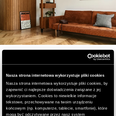
Gra brązów i rudości
Nasza strona internetowa wykorzystuje pliki cookies
Warszawa
Nasza strona internetowa wykorzystuje pliki cookies, by
zapewnić ci najlepsze doświadczenia związane z jej
wykorzystaniem. Cookies to niewielkie informacje
Mieszkanie, które dziś Wam prezentujemy, znajduje się
tekstowe, przechowywane na twoim urządzeniu
w modernistycznej kamienicy z końca lat 50. leżącej
końcowym (np. komputerze, tablecie, smartfonie), które
przy ul. Dunajeckiej w Warszawie. Lokal należy do pary
mogą być odczytywane przez nasz system