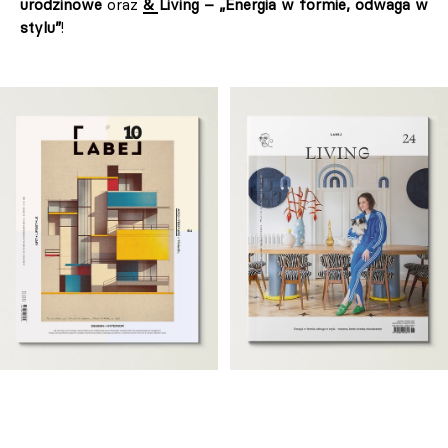
urodzinowe
oraz
& Living – „Energia w formie, odwaga w
stylu”
!