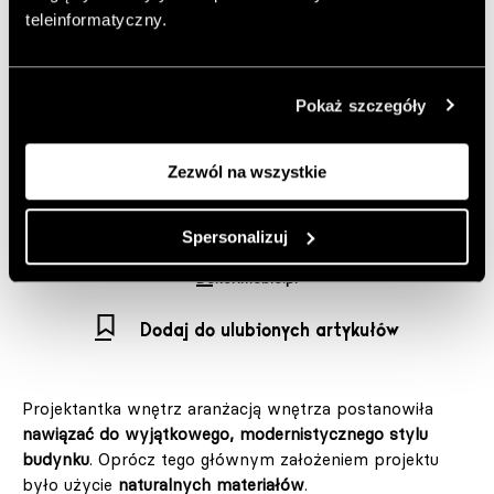
grafików, którzy od pierwszej chwili zakochali się w
teleinformatyczny.
budynku i jego architekturze. Miało to bezpośrednie
przełożenie na wystój wnętrza, za którego projekt
odpowiada Anna Białobrzewska z pracowni IN
Pokaż szczegóły
architekci.
Autor:
JS
Zezwól na wszystkie
Opublikowano: 19.03.2026
Zdjęcia: Tomo Yarmush
Spersonalizuj
https://inarchitekci.pl/
Dekorimeble.pl
Dodaj do ulubionych artykułów
Projektantka wnętrz aranżacją wnętrza postanowiła
nawiązać do wyjątkowego, modernistycznego stylu
budynku
. Oprócz tego głównym założeniem projektu
było użycie
naturalnych materiałów
.