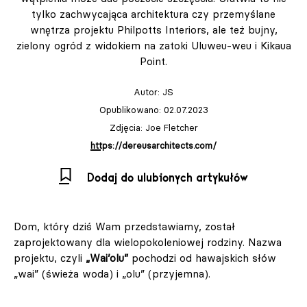
tylko zachwycająca architektura czy przemyślane
wnętrza projektu Philpotts Interiors, ale też bujny,
zielony ogród z widokiem na zatoki Uluweu-weu i Kikaua
Point.
Autor:
JS
Opublikowano: 02.07.2023
Zdjęcia: Joe Fletcher
https://dereusarchitects.com/
Dodaj do ulubionych artykułów
Dom, który dziś Wam przedstawiamy, został
zaprojektowany dla wielopokoleniowej rodziny. Nazwa
projektu, czyli
„Wai’olu”
pochodzi od hawajskich słów
„wai” (świeża woda) i „olu” (przyjemna).