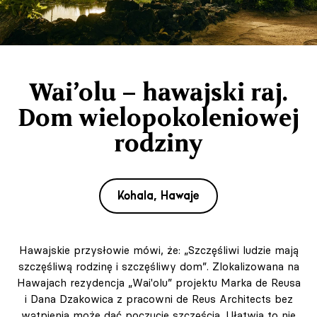
Wai’olu – hawajski raj.
Dom wielopokoleniowej
rodziny
Kohala, Hawaje
Hawajskie przysłowie mówi, że: „Szczęśliwi ludzie mają
szczęśliwą rodzinę i szczęśliwy dom”. Zlokalizowana na
Hawajach rezydencja „Wai'olu” projektu Marka de Reusa
i Dana Dzakowica z pracowni de Reus Architects bez
wątpienia może dać poczucie szczęścia. Ułatwia to nie