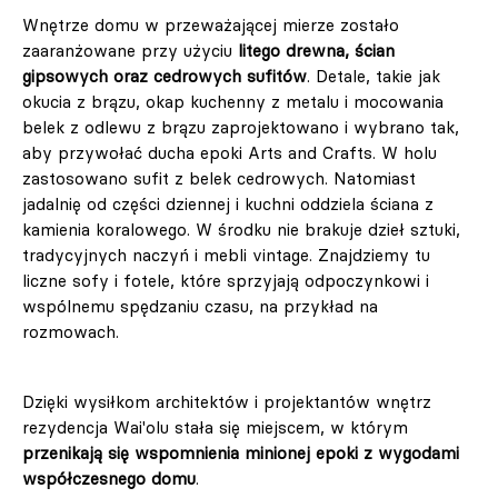
Wnętrze domu w przeważającej mierze zostało
zaaranżowane przy użyciu
litego drewna, ścian
gipsowych oraz cedrowych sufitów
. Detale, takie jak
okucia z brązu, okap kuchenny z metalu i mocowania
belek z odlewu z brązu zaprojektowano i wybrano tak,
aby przywołać ducha epoki Arts and Crafts. W holu
zastosowano sufit z belek cedrowych. Natomiast
jadalnię od części dziennej i kuchni oddziela ściana z
kamienia koralowego. W środku nie brakuje dzieł sztuki,
tradycyjnych naczyń i mebli vintage. Znajdziemy tu
liczne sofy i fotele, które sprzyjają odpoczynkowi i
wspólnemu spędzaniu czasu, na przykład na
rozmowach.
Dzięki wysiłkom architektów i projektantów wnętrz
rezydencja Wai'olu stała się miejscem, w którym
przenikają się wspomnienia minionej epoki z wygodami
współczesnego domu
.