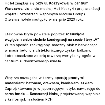
Hotel znajduje się
przy ul. Koszykowej w centrum
Warszawy
, vis-a-vis modnej Hali Koszyki (proj. aranżacji
wnętrz i przestrzeni wspólnych Medusa Group).
Otwarcie hotelu nastąpiło w sierpniu 2020 roku.
Efektowna bryła powstała poprzez
rozsunięcie
względem siebie siedmiu kondygnacji na rzucie litery „V”
.
W ten sposób zaokrąglony, narożny blok z barwionego
w masie betonu architektonicznego zyskał balkony,
które obsadzone zielenią utworzą wertykalny ogród w
centrum zurbanizowanego miasta.
Wnętrza oszczędne w formy operują
prostymi
materiałami: betonem, drewnem, kamieniem, szkłem
.
Zaprojektowano je w japonizującym stylu, nawiązując do
serca hotelu – Restauracji Nobu
, projektowanej wspólnie
z kalifornijskim studiem PCH.