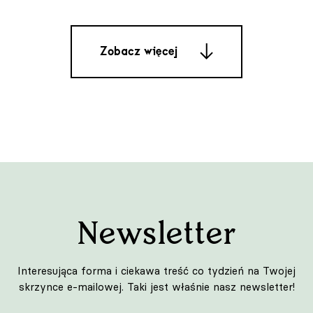
Pobieranie
punkt wyjścia
do wnętrz
pełnych
Zobacz więcej
charakteru”.
Design
Wnętrza
Architektura
Newsletter
Sztuka
Lifestyle
Interesująca forma i ciekawa treść co tydzień na Twojej
skrzynce e-mailowej. Taki jest właśnie nasz newsletter!
Podróże