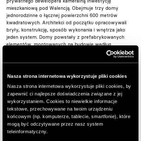
prywatnego dewelopera kameralną inwestycję
mieszkaniową pod Walencją. Obejmuje trzy domy
jednorodzinne o łącznej powierzchni 600 metrów
kwadratowych. Architekci od początku opracowywali
bryły, konstrukcję, sposób wykonania i wnętrza jako
jeden system. Domy powstały z prefabrykowanych
elementów, montowanych na budowie według
precyzyjnego planu. Taka metoda pozwoliła zespołowi
kontrolować proporcje, detale oraz jakość realizacji.
Nasza strona internetowa wykorzystuje pliki cookies
Nasza strona internetowa wykorzystuje pliki cookies, by
zapewnić ci najlepsze doświadczenia związane z jej
wykorzystaniem. Cookies to niewielkie informacje
tekstowe, przechowywane na twoim urządzeniu
końcowym (np. komputerze, tablecie, smartfonie), które
mogą być odczytywane przez nasz system
teleinformatyczny.