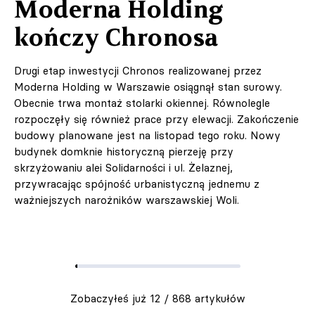
Moderna Holding
kończy Chronosa
Drugi etap inwestycji Chronos realizowanej przez
Moderna Holding w Warszawie osiągnął stan surowy.
Obecnie trwa montaż stolarki okiennej. Równolegle
rozpoczęły się również prace przy elewacji. Zakończenie
budowy planowane jest na listopad tego roku. Nowy
budynek domknie historyczną pierzeję przy
skrzyżowaniu alei Solidarności i ul. Żelaznej,
przywracając spójność urbanistyczną jednemu z
& Living 40.
ważniejszych narożników warszawskiej Woli.
„Dom bardziej
Twój. Odważ się
urządzić go
inaczej. Kolor,
sztuka i
Zobaczyłeś już
12
/
868
artykułów
rzemiosło jako