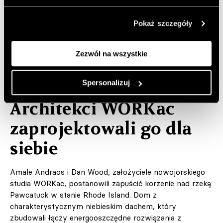
Pokaż szczegóły
Zezwól na wszystkie
ARCHITEKTURA
Dom w lesie nad rzeką.
Spersonalizuj
Architekci WORKac
zaprojektowali go dla
siebie
Amale Andraos i Dan Wood, założyciele nowojorskiego
studia WORKac, postanowili zapuścić korzenie nad rzeką
Pawcatuck w stanie Rhode Island. Dom z
charakterystycznym niebieskim dachem, który
zbudowali łączy energooszczędne rozwiązania z