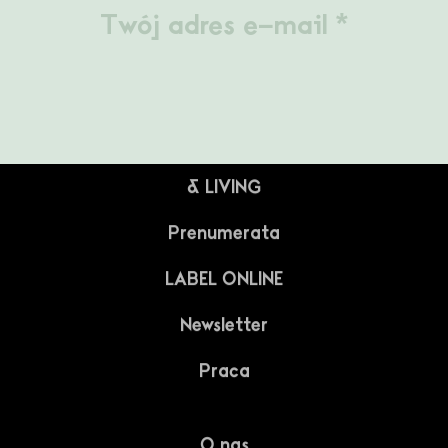
LABELBOARD
Sklep
Projektant
LABEL
Architekt
& LIVING
Student
Prenumerata
LABEL ONLINE
Pasjonat
Newsletter
Media
Praca
O nas