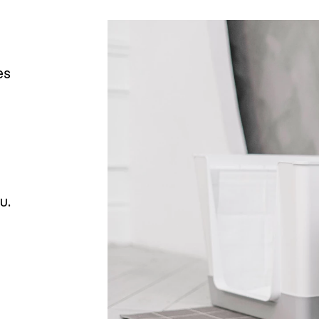
es
e
u.