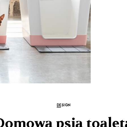
DESIGN
Domowa psia toalet