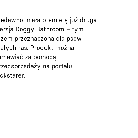
iedawno miała premierę już druga
ersja Doggy Bathroom – tym
azem przeznaczona dla psów
ałych ras. Produkt można
amawiać za pomocą
rzedsprzedaży na portalu
ickstarer.