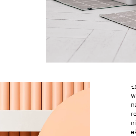
Ł
w
n
r
n
e