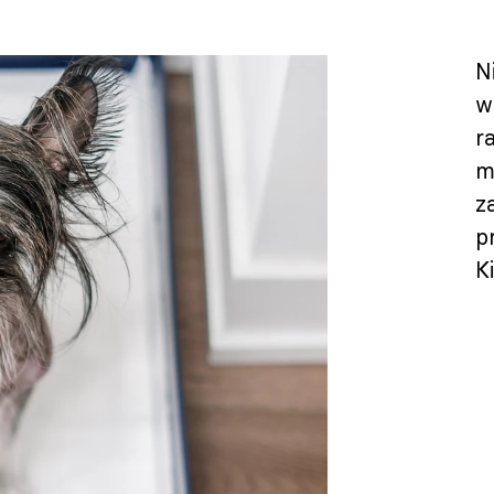
N
w
r
m
z
p
K