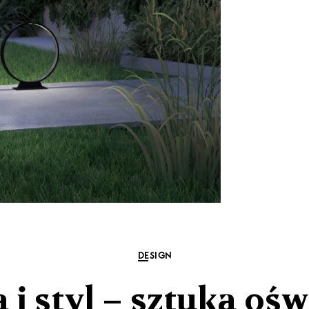
DESIGN
 i styl – sztuka ośw