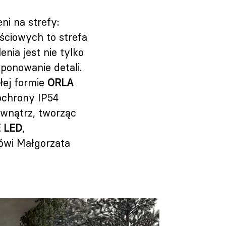
ni na strefy:
ściowych to strefa
nia jest nie tylko
ponowanie detali.
łej formie
ORLA
ochrony IP54
ewnątrz, tworząc
 LED
,
mówi Małgorzata