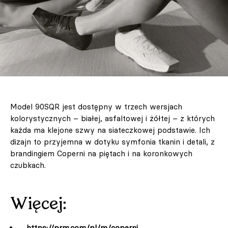
Model 90SQR jest dostępny w trzech wersjach
kolorystycznych – białej, asfaltowej i żółtej – z których
każda ma klejone szwy na siateczkowej podstawie. Ich
dizajn to przyjemna w dotyku symfonia tkanin i detali, z
brandingiem Coperni na piętach i na koronkowych
czubkach.
Więcej:
https://prm.com/pl/m/coperni