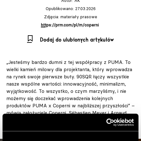
Autor:
AK
Opublikowano: 27.03.2026
Zdjęcia: materiały prasowe
https://prm.com/pl/m/coperni
Dodaj do ulubionych artykułów
„Jesteśmy bardzo dumni z tej współpracy z PUMA. To
wielki kamień milowy dla projektanta, który wprowadza
na rynek swoje pierwsze buty. 90SQR łączy wszystkie
nasze wspólne wartości: innowacyjność, minimalizm,
wyjątkowość. To wszystko, o czym marzyliśmy, i nie
możemy się doczekać wprowadzenia kolejnych
produktów PUMA x Coperni w najbliższej przyszłości” –
mówią założyciele Coperni, Sébastien Meyer i Arnaud
Vaillant.